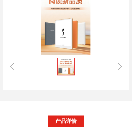
ꁆ
ꁇ
产品详情