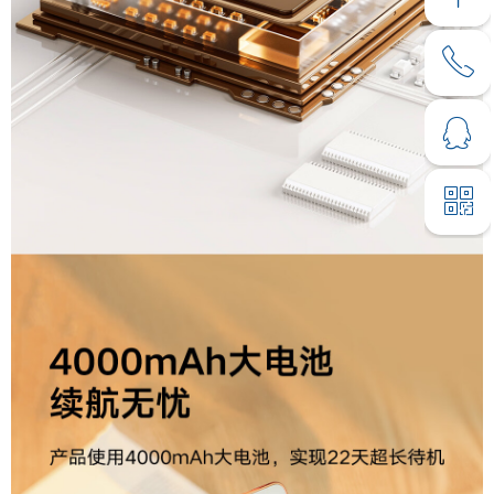
ꂅ
回到顶部
ꁗ
13305167963
ꀥ
QQ客服
微信二维码