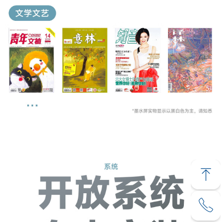
ꁸ
ꂅ
回到顶部