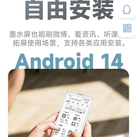
ꁗ
13305167963
ꀥ
QQ客服
微信二维码