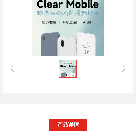
ꁆ
ꁇ
产品详情